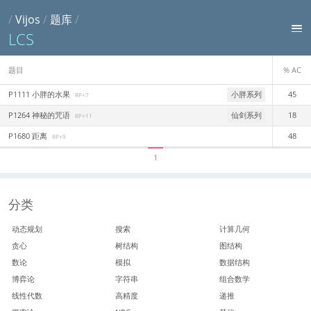
/
Vijos
/
题库
/
LCS
题目
% AC
P1111 小胖的水果
小胖系列
45
RP+7
P1264 神秘的咒语
仙剑系列
18
RP+11
P1680 距离
48
RP+9
1
分类
动态规划
搜索
计算几何
贪心
树结构
图结构
数论
模拟
数据结构
博弈论
字符串
组合数学
线性代数
高精度
递推