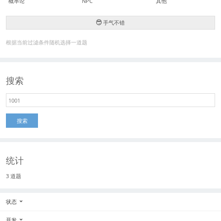
概率论
NPC
其他
手气不错
根据当前过滤条件随机选择一道题
搜索
搜索
统计
3 道题
状态
开发