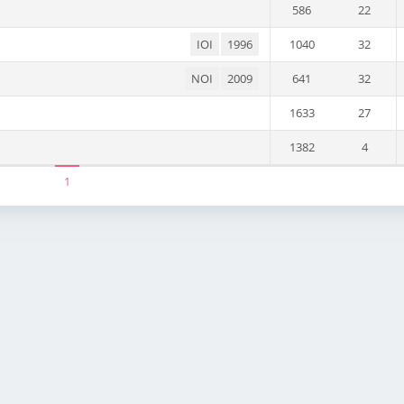
586
22
IOI
1996
1040
32
NOI
2009
641
32
1633
27
1382
4
1