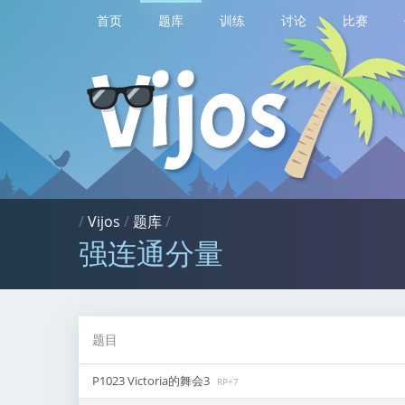
首页
题库
训练
讨论
比赛
/
Vijos
/
题库
/
强连通分量
题目
P1023 Victoria的舞会3
RP+7