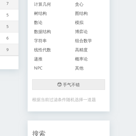
7
计算几何
贪心
树结构
图结构
5
数论
模拟
5
数据结构
博弈论
6
字符串
组合数学
线性代数
高精度
9
递推
概率论
NPC
其他
手气不错
根据当前过滤条件随机选择一道题
搜索