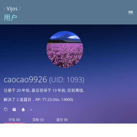
/
Vijos
/
用户
caocao9926
(UID: 1093)
注册于
20 年前
, 最后登录于
13 年前
, 目前离线.
解决了 2 道题目，RP: 77.23 (No. 14900)
♂
讨论 (0)
贡献 (5)
递交 (8)