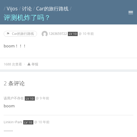
/
Vijos
/
讨论
/
Car的旅行路线
/
评测机炸了吗？
1263659722
@
10 年前
Car的旅行路线
LV 10
boom！！！
1688 次查看
举报
2 条评论
该用户不存在
@
9 年前
LV 10
boom
Linkin~Park
@
10 年前
LV 10
..........