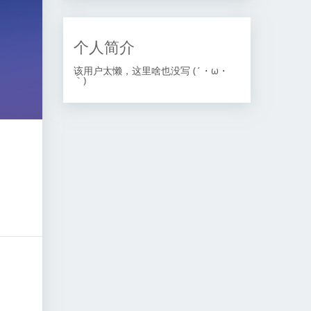
个人简介
该用户太懒，这里啥也没写 (´・ω・
｀)