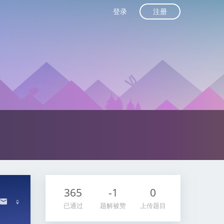
注册
登录
365
-1
0
♀
已通过
题解被赞
上传题目