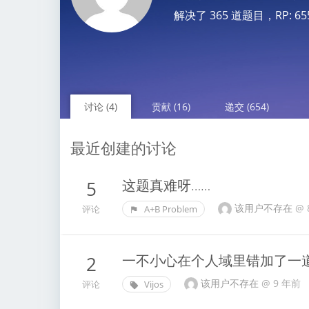
解决了 365 道题目，RP: 6559.
讨论 (4)
贡献 (16)
递交 (654)
最近创建的讨论
这题真难呀……
5
该用户不存在
@
评论
A+B Problem
一不小心在个人域里错加了一
2
该用户不存在
@
9 年前
评论
Vijos