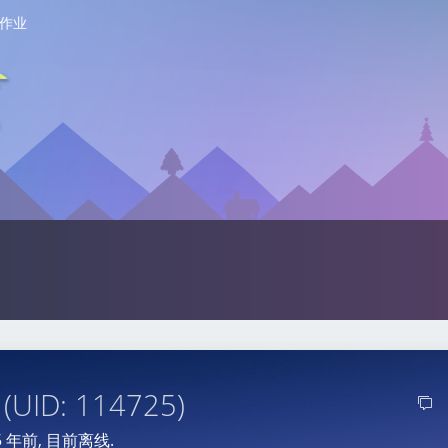
作业
在
(UID: 114725)
5 年前
, 目前离线.