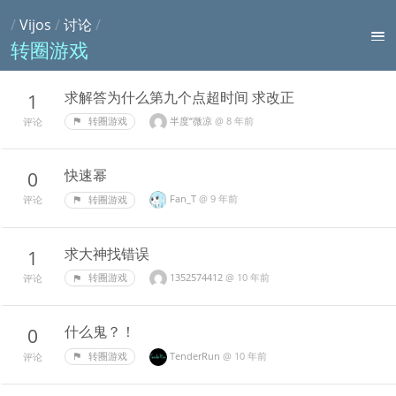
/
Vijos
/
讨论
/
转圈游戏
求解答为什么第九个点超时间 求改正
1
半度‘’微凉
@
8 年前
转圈游戏
评论
快速幂
0
Fan_T
@
9 年前
转圈游戏
评论
求大神找错误
1
1352574412
@
10 年前
转圈游戏
评论
什么鬼？！
0
TenderRun
@
10 年前
转圈游戏
评论