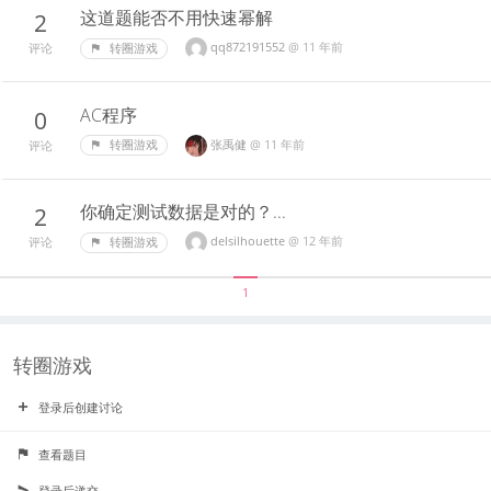
这道题能否不用快速幂解
2
qq872191552
@
11 年前
转圈游戏
评论
AC程序
0
张禹健
@
11 年前
转圈游戏
评论
你确定测试数据是对的？...
2
delsilhouette
@
12 年前
转圈游戏
评论
1
转圈游戏
登录后创建讨论
查看题目
登录后递交