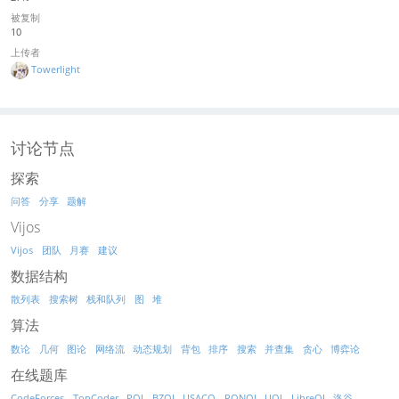
被复制
10
上传者
Towerlight
讨论节点
探索
问答
分享
题解
Vijos
Vijos
团队
月赛
建议
数据结构
散列表
搜索树
栈和队列
图
堆
算法
数论
几何
图论
网络流
动态规划
背包
排序
搜索
并查集
贪心
博弈论
在线题库
CodeForces
TopCoder
POJ
BZOJ
USACO
RQNOJ
UOJ
LibreOJ
洛谷