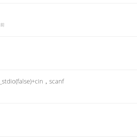
年前
tdio(false)+cin，scanf