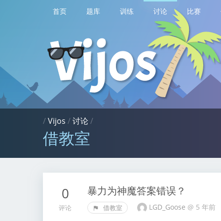
首页
题库
训练
讨论
比赛
/
Vijos
/
讨论
/
借教室
暴力为神魔答案错误？
0
LGD_Goose
@
5 年前
评论
借教室