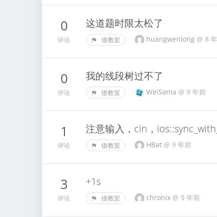
这道题时限太松了
0
huangwenlong
@
8 
评论
借教室
我的线段树过不了
0
WeiSama
@
9 年前
评论
借教室
注意输入，cin，ios::sync_with_s
1
HBat
@
9 年前
评论
借教室
+1s
3
chronix
@
9 年前
评论
借教室