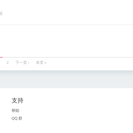
前
2
下一页 ›
末页 »
支持
帮助
QQ 群