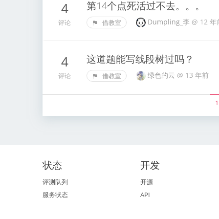
第14个点死活过不去。。。
4
Dumpling_李
@
12 年
评论
借教室
这道题能写线段树过吗？
4
绿色的云
@
13 年前
评论
借教室
1
状态
开发
评测队列
开源
服务状态
API