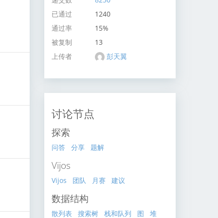
已通过
1240
通过率
15%
被复制
13
上传者
彭天翼
讨论节点
探索
问答
分享
题解
Vijos
Vijos
团队
月赛
建议
数据结构
散列表
搜索树
栈和队列
图
堆