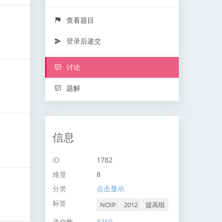
查看题目
登录后递交
讨论
题解
信息
ID
1782
难度
8
分类
点击显示
标签
NOIP
2012
提高组
递交数
8250