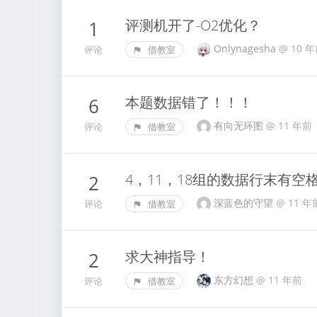
评测机开了-O2优化？
1
Onlynagesha
@
10 
评论
借教室
本题数据错了！！！
6
有向无环图
@
11 年前
评论
借教室
4，11，18组的数据行末有空
2
深蓝色的守望
@
11 年
评论
借教室
求大神指导！
2
东方幻想
@
11 年前
评论
借教室