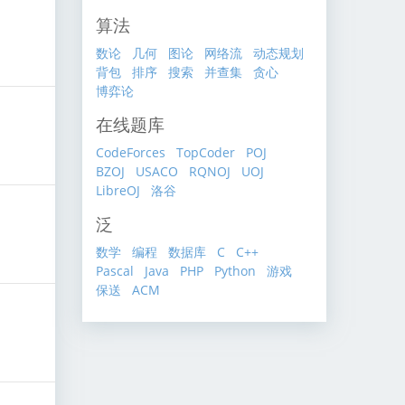
算法
数论
几何
图论
网络流
动态规划
背包
排序
搜索
并查集
贪心
博弈论
在线题库
CodeForces
TopCoder
POJ
BZOJ
USACO
RQNOJ
UOJ
LibreOJ
洛谷
泛
数学
编程
数据库
C
C++
Pascal
Java
PHP
Python
游戏
保送
ACM