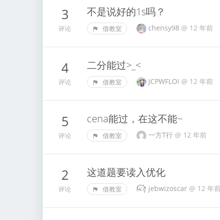
不是说好的1s吗？
3
chensy98
@
12 年前
评论
借教室
二分能过>_<
4
JCPWFLOI
@
12 年前
评论
借教室
cena能过，在这不能~
5
一方T行
@
12 年前
评论
借教室
这道题要读入优化
2
jebwizoscar
@
12 年
评论
借教室