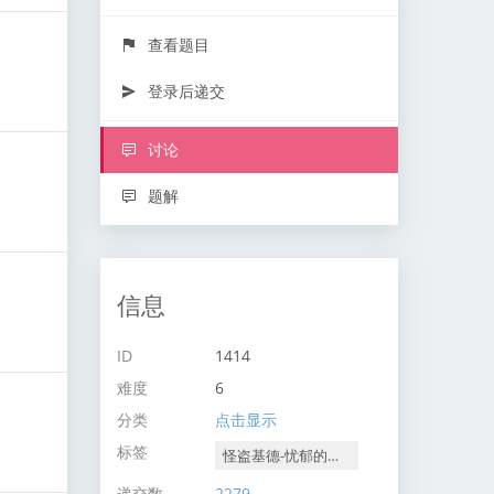
查看题目
登录后递交
讨论
题解
信息
ID
1414
难度
6
分类
点击显示
标签
怪盗基德-忧郁的生日
递交数
2279