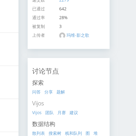
已通过
642
通过率
28%
被复制
3
上传者
玛维-影之歌
讨论节点
探索
问答
分享
题解
Vijos
Vijos
团队
月赛
建议
数据结构
散列表
搜索树
栈和队列
图
堆