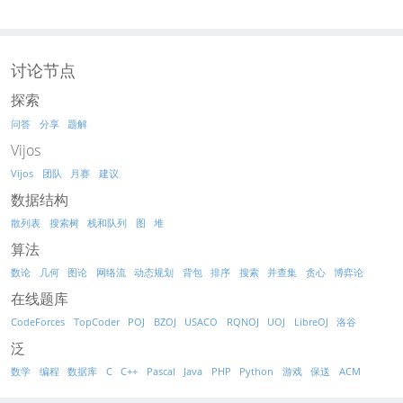
讨论节点
探索
问答
分享
题解
Vijos
Vijos
团队
月赛
建议
数据结构
散列表
搜索树
栈和队列
图
堆
算法
数论
几何
图论
网络流
动态规划
背包
排序
搜索
并查集
贪心
博弈论
在线题库
CodeForces
TopCoder
POJ
BZOJ
USACO
RQNOJ
UOJ
LibreOJ
洛谷
泛
数学
编程
数据库
C
C++
Pascal
Java
PHP
Python
游戏
保送
ACM