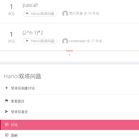
pascall
1
堕の天使
@
16 年前
Hanoi双塔问题
评论
(2^n-1)*2
1
cinderaller
@
17 年前
Hanoi双塔问题
评论
1
Hanoi双塔问题
登录后创建讨论
查看题目
登录后递交
讨论
题解