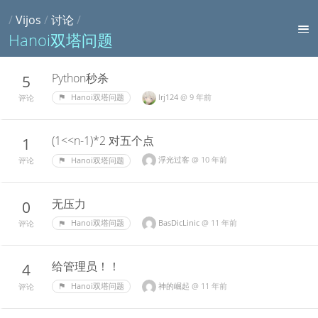
/
Vijos
/
讨论
/
Hanoi双塔问题
Python秒杀
5
lrj124
@
9 年前
Hanoi双塔问题
评论
(1<<n-1)*2 对五个点
1
浮光过客
@
10 年前
Hanoi双塔问题
评论
无压力
0
BasDicLinic
@
11 年前
Hanoi双塔问题
评论
给管理员！！
4
神的崛起
@
11 年前
Hanoi双塔问题
评论