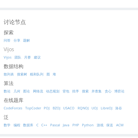
讨论节点
探索
问答
分享
题解
Vijos
Vijos
团队
月赛
建议
数据结构
散列表
搜索树
栈和队列
图
堆
算法
数论
几何
图论
网络流
动态规划
背包
排序
搜索
并查集
贪心
博弈论
在线题库
CodeForces
TopCoder
POJ
BZOJ
USACO
RQNOJ
UOJ
LibreOJ
洛谷
泛
数学
编程
数据库
C
C++
Pascal
Java
PHP
Python
游戏
保送
ACM