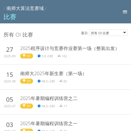
/
南师大算法竞赛域
/
比赛
显示:
所有 OI 比赛
2025程序设计与竞赛作业赛第一场（整装出发）
27
OI
3.0 小时
102
2025-09
南师大2025年新生赛（第一场）
15
OI
48.0 小时
82
2025-08
2025年暑期编程训练营之二
05
OI
48.0 小时
17
2025-07
2025年暑期编程训练营之一
03
OI