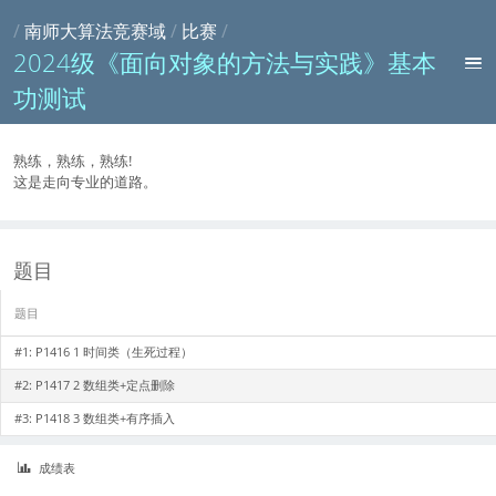
/
南师大算法竞赛域
/
比赛
/
2024级《面向对象的方法与实践》基本
功测试
熟练，熟练，熟练!
这是走向专业的道路。
题目
题目
#1:
P1416 1 时间类（生死过程）
#2:
P1417 2 数组类+定点删除
#3:
P1418 3 数组类+有序插入
成绩表