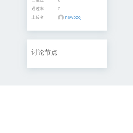
通过率
?
上传者
newbzoj
讨论节点