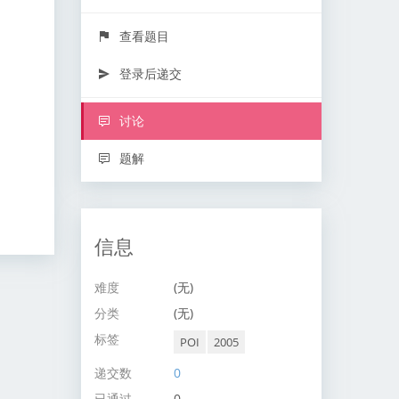
查看题目
登录后递交
讨论
题解
信息
难度
(无)
分类
(无)
标签
POI
2005
递交数
0
已通过
0