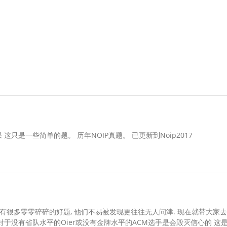
这只是一些简单的题。 历年NOIP真题。 已更新到Noip2017
 里面有很多零零碎碎的好题, 他们不易被发现更往往无人问津. 现在就带大家
对于没有省队水平的Oier或没有金牌水平的ACM选手是会毁灭信心的 这