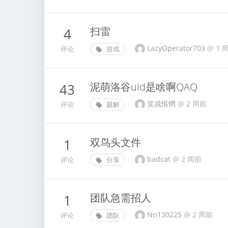
扫雷
4
LazyOperator703
@
1 
评论
游戏
泥萌洛谷uid是啥啊QAQ
43
笑戎悵惘
@
2 周前
评论
题解
双鸟头文件
1
badcat
@
2 周前
评论
分享
团队急需招人
1
Nn130225
@
2 周前
评论
团队