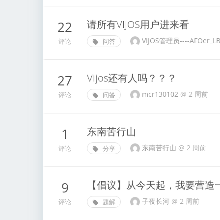
请所有VIJOS用户进来看
22
VIJOS管理员----AFOe
评论
问答
Vijos还有人吗？？？
27
mcr130102
@
2 周前
评论
问答
东南苦行山
1
东南苦行山
@
2 周前
评论
分享
【倡议】从今天起，我要营造
9
子夜长河
@
2 周前
评论
题解