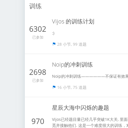
训练
Vijos 的训练计划
6302
:)
已参加
28 小节, 99 道题
Noip的冲刺训练
2698
Noip的冲刺训练——————不保证有效果 
已参加
16 小节, 75 道题
星辰大海中闪烁的趣题
970
Vijos已经题目量已经几乎突破1K大关,
觅并接触他们. 这是一个难度很大的训练，