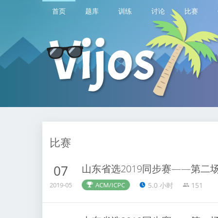
首页
题库
训练
讨论
比赛
比赛
山东省选2019同步赛——第二
07
5.0 小时
151
2019-05
ACM/ICPC