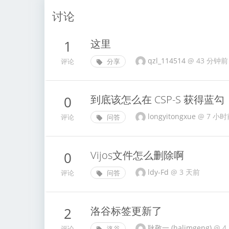
讨论
这里
1
qzl_114514
@
43 分钟前
评论
分享
到底该怎么在 CSP-S 获得蓝勾
0
longyitongxue
@
7 小时
评论
问答
Vijos文件怎么删除啊
0
ldy-Fd
@
3 天前
评论
问答
洛谷标签更新了
2
耿敬一 (halimgeng)
@
4
评论
洛谷