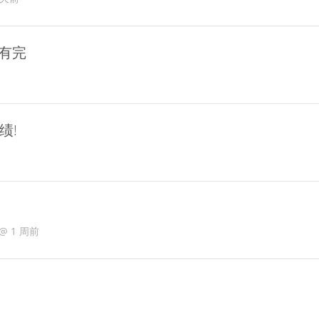
没有完
绩!
@
1 周前