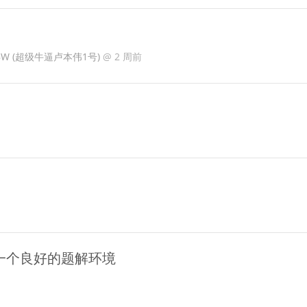
r_LBW (超级牛逼卢本伟1号)
@
2 周前
一个良好的题解环境