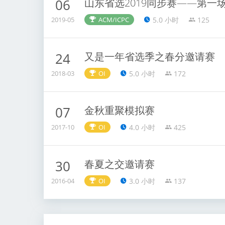
山东省选2019同步赛——第一
06
5.0 小时
125
2019-05
ACM/ICPC
又是一年省选季之春分邀请赛
24
5.0 小时
172
2018-03
OI
金秋重聚模拟赛
07
4.0 小时
425
2017-10
OI
春夏之交邀请赛
30
3.0 小时
137
2016-04
OI