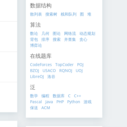
数据结构
散列表
搜索树
栈和队列
图
堆
算法
数论
几何
图论
网络流
动态规划
背包
排序
搜索
并查集
贪心
博弈论
在线题库
CodeForces
TopCoder
POJ
BZOJ
USACO
RQNOJ
UOJ
LibreOJ
洛谷
泛
数学
编程
数据库
C
C++
Pascal
Java
PHP
Python
游戏
保送
ACM