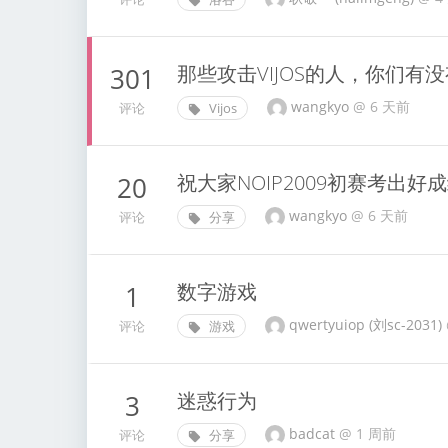
那些攻击VIJOS的人，你们有
301
wangkyo
@
6 天前
评论
Vijos
祝大家NOIP2009初赛考出好成
20
wangkyo
@
6 天前
评论
分享
数字游戏
1
qwertyuiop (刘sc-2031)
评论
游戏
迷惑行为
3
badcat
@
1 周前
评论
分享