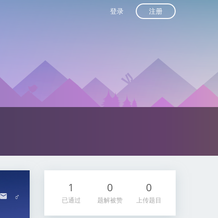
注册
登录
1
0
0
♂
已通过
题解被赞
上传题目