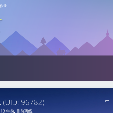
作业
k
(UID: 96782)
于
13 年前
, 目前离线.