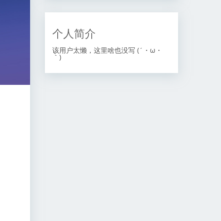
个人简介
该用户太懒，这里啥也没写 (´・ω・
｀)