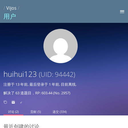
/
Vijos
/
用户
huihui123
(UID: 94442)
注册于
13 年前
, 最后登录于
1 年前
, 目前离线.
解决了 63 道题目，RP: 603.44 (No. 2957)
♂
讨论 (2)
贡献 (5)
递交 (334)
最近创建的讨论