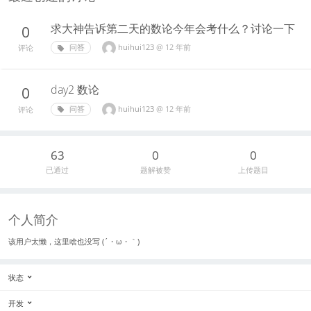
求大神告诉第二天的数论今年会考什么？讨论一下
0
huihui123
@
12 年前
问答
评论
day2 数论
0
huihui123
@
12 年前
问答
评论
63
0
0
已通过
题解被赞
上传题目
个人简介
该用户太懒，这里啥也没写 (´・ω・｀)
状态
开发