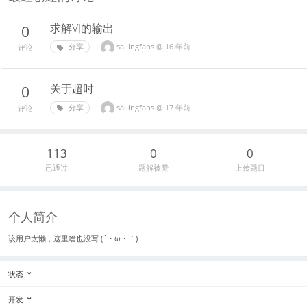
求解VJ的输出
0
sailingfans
@
16 年前
分享
评论
关于超时
0
sailingfans
@
17 年前
分享
评论
113
0
0
已通过
题解被赞
上传题目
个人简介
该用户太懒，这里啥也没写 (´・ω・｀)
状态
开发