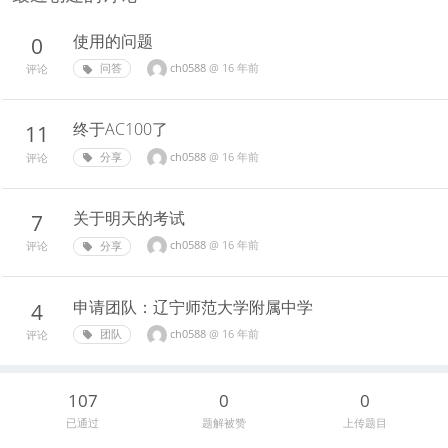
使用的问题
0
ch0588
@
16 年前
问答
评论
终于AC100了
11
ch0588
@
16 年前
分享
评论
关于明天的考试
7
ch0588
@
16 年前
分享
评论
申请团队：辽宁师范大学附属中学
4
ch0588
@
16 年前
团队
评论
107
0
0
已通过
题解被赞
上传题目