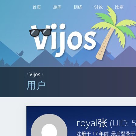
首页
题库
训练
讨论
比赛
/
Vijos
/
用户
royal张
(UID: 
注册于
17 年前
, 最后登录