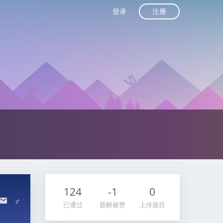
注册
登录
124
-1
0
♂
已通过
题解被赞
上传题目