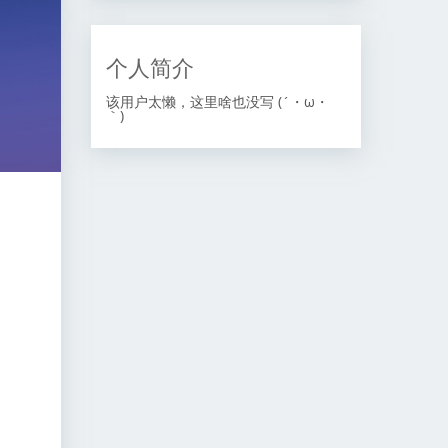
个人简介
该用户太懒，这里啥也没写 (´・ω・
｀)