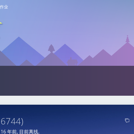
作业
56744)
于
16 年前
, 目前离线.