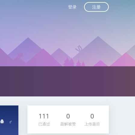
注册
登录
111
0
0
♂
已通过
题解被赞
上传题目