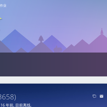
作业
3658)
于
16 年前
, 目前离线.