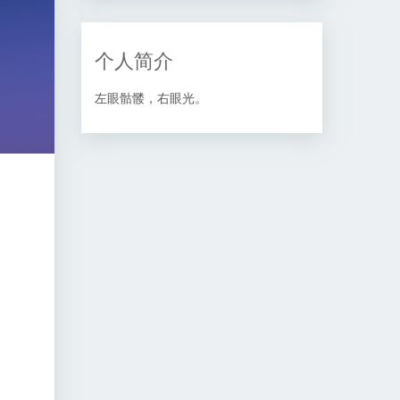
个人简介
左眼骷髅，右眼光。