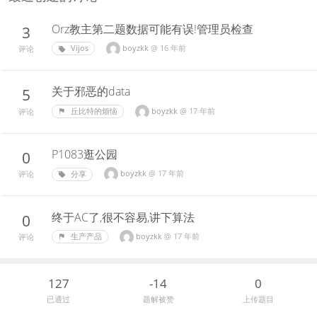
Orz教主第二题数据可能有误!管理员检查
3
boyzkk
@
16 年前
Vijos
评论
关于邪恶的data
5
boyzkk
@
17 年前
丘比特的烦恼
评论
P1083逛公园
0
boyzkk
@
17 年前
分享
评论
终于AC了,很不容易,讲下算法
0
boyzkk
@
17 年前
生产产品
评论
127
-14
0
已通过
题解被赞
上传题目