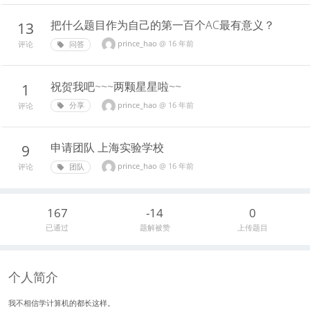
把什么题目作为自己的第一百个AC最有意义？
13
prince_hao
@
16 年前
问答
评论
祝贺我吧~~~两颗星星啦~~
1
prince_hao
@
16 年前
分享
评论
申请团队 上海实验学校
9
prince_hao
@
16 年前
团队
评论
167
-14
0
已通过
题解被赞
上传题目
个人简介
我不相信学计算机的都长这样。