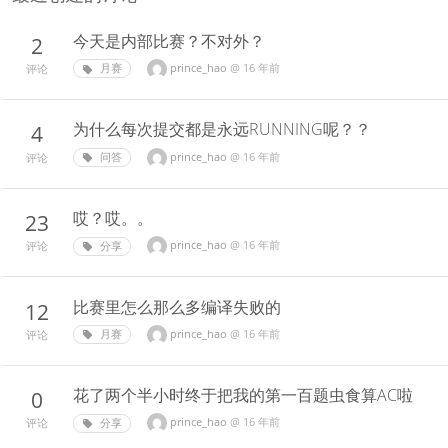
今天是内部比赛？不对外？
2
prince_hao
@
16 年前
月赛
评论
为什么每次提交都是永远RUNNING呢？？
4
prince_hao
@
16 年前
问答
评论
哎？哎。。
23
prince_hao
@
16 年前
分享
评论
比赛里怎么那么多编译失败的
12
prince_hao
@
16 年前
月赛
评论
花了两个半小时终于把我的第一百题虫食算AC啦
0
prince_hao
@
16 年前
分享
评论