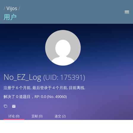
/
Vijos
/
用户
No_EZ_Log
(UID: 175391)
注册于
6 个月前
, 最后登录于
4 个月前
, 目前离线.
解决了 0 道题目，RP: 0.0 (No. 49060)
讨论 (0)
贡献 (0)
递交 (2)