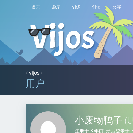
首页
题库
训练
讨论
比赛
/
Vijos
/
用户
小废物鸭子
(U
注册于
3 年前
, 最后登录于