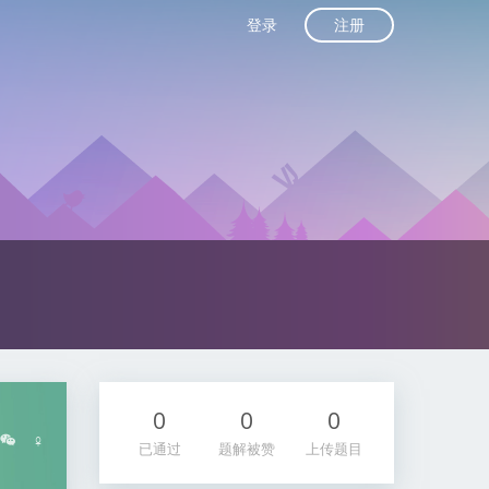
注册
登录
0
0
0
♀
已通过
题解被赞
上传题目