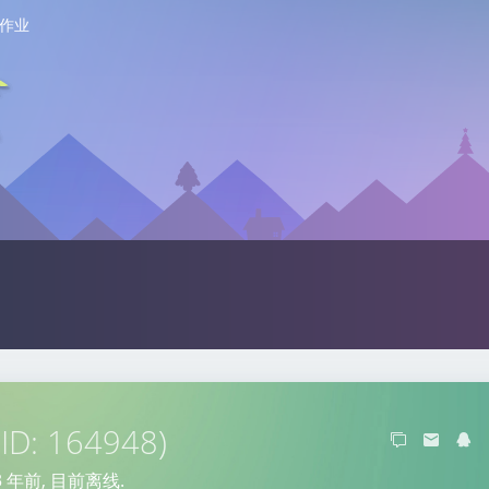
作业
ID: 164948)
3 年前
, 目前离线.