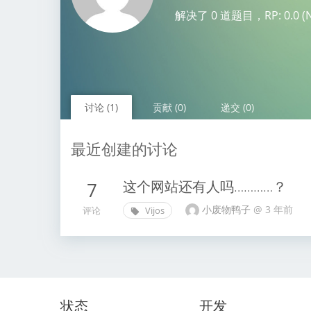
解决了 0 道题目，RP: 0.0 (No
讨论 (1)
贡献 (0)
递交 (0)
最近创建的讨论
这个网站还有人吗…………？
7
小废物鸭子
@
3 年前
评论
Vijos
状态
开发