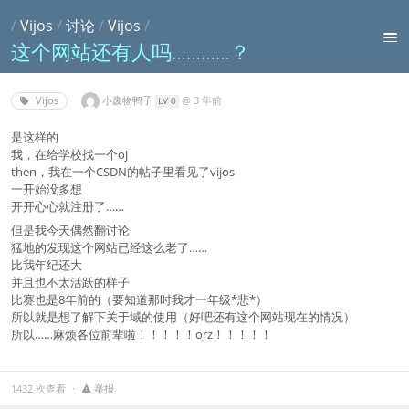
/
Vijos
/
讨论
/
Vijos
/
这个网站还有人吗…………？
小废物鸭子
@
3 年前
Vijos
LV 0
是这样的
我，在给学校找一个oj
then，我在一个CSDN的帖子里看见了vijos
一开始没多想
开开心心就注册了……
但是我今天偶然翻讨论
猛地的发现这个网站已经这么老了……
比我年纪还大
并且也不太活跃的样子
比赛也是8年前的（要知道那时我才一年级*悲*）
所以就是想了解下关于域的使用（好吧还有这个网站现在的情况）
所以……麻烦各位前辈啦！！！！！orz！！！！！
1432 次查看
举报