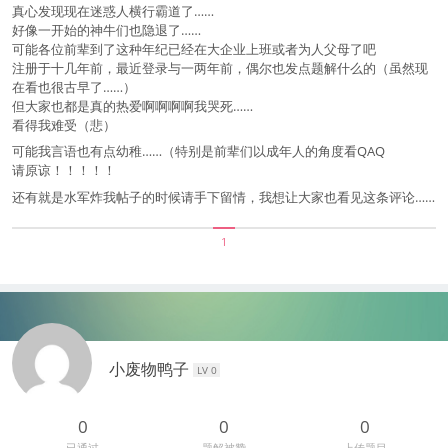
真心发现现在迷惑人横行霸道了……
好像一开始的神牛们也隐退了……
可能各位前辈到了这种年纪已经在大企业上班或者为人父母了吧
注册于十几年前，最近登录与一两年前，偶尔也发点题解什么的（虽然现
在看也很古早了……）
但大家也都是真的热爱啊啊啊啊我哭死……
看得我难受（悲）
可能我言语也有点幼稚……（特别是前辈们以成年人的角度看QAQ
请原谅！！！！！
还有就是水军炸我帖子的时候请手下留情，我想让大家也看见这条评论……
1
小废物鸭子
LV 0
0
0
0
已通过
题解被赞
上传题目