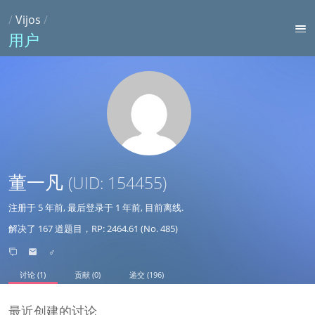
/
Vijos
/
用户
董一凡
(UID: 154455)
注册于
5 年前
, 最后登录于
1 年前
, 目前离线.
解决了 167 道题目，RP: 2464.61 (No. 485)
♂
讨论 (1)
贡献 (0)
递交 (196)
最近创建的讨论