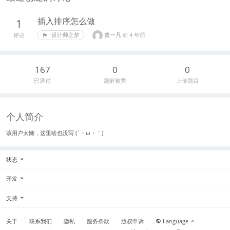
插入排序怎么做
1
董一凡
@
4 年前
设计师之梦
评论
167
0
0
已通过
题解被赞
上传题目
个人简介
该用户太懒，这里啥也没写 (´・ω・｀)
状态
开发
支持
关于
联系我们
隐私
服务条款
版权申诉
Language