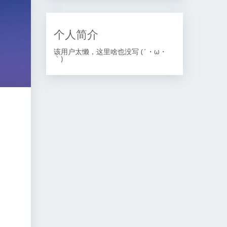
个人简介
该用户太懒，这里啥也没写 (´・ω・
｀)