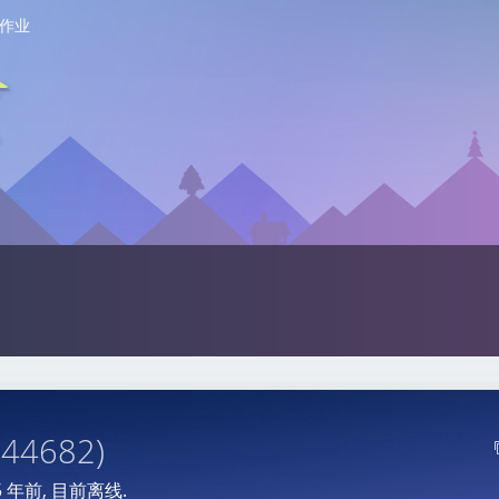
作业
144682)
5 年前
, 目前离线.