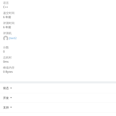
语言
C++
递交时间
6 年前
评测时间
6 年前
评测机
Jtwd2
分数
0
总耗时
0ms
峰值内存
0 Bytes
状态
开发
支持