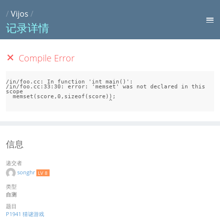
/
Vijos
/
记录详情
Compile Error
/in/foo.cc: In function 'int main()':

/in/foo.cc:33:30: error: 'memset' was not declared in this 
scope

  memset(score,0,sizeof(score));

信息
递交者
songhr
LV 8
类型
自测
题目
P1941 猜谜游戏