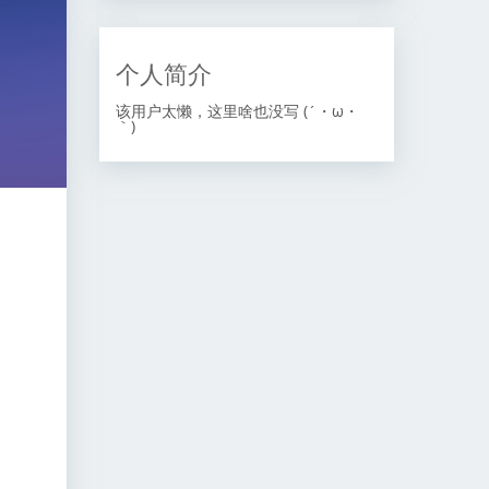
个人简介
该用户太懒，这里啥也没写 (´・ω・
｀)