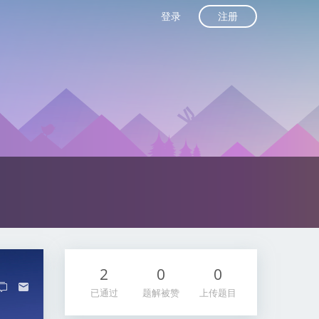
注册
登录
2
0
0
已通过
题解被赞
上传题目