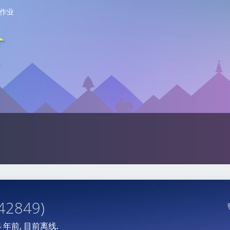
作业
142849)
4 年前
, 目前离线.