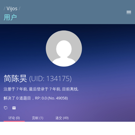
/
Vijos
/
用户
简陈昊
(UID: 134175)
注册于
7 年前
, 最后登录于
7 年前
, 目前离线.
解决了 0 道题目，RP: 0.0 (No. 49058)
讨论 (0)
贡献 (1)
递交 (49)