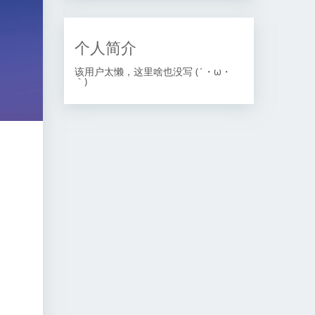
个人简介
该用户太懒，这里啥也没写 (´・ω・
｀)