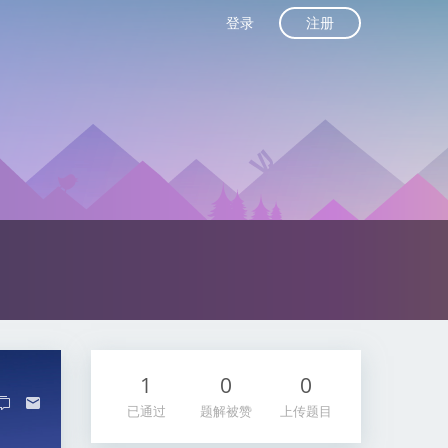
注册
登录
1
0
0
已通过
题解被赞
上传题目