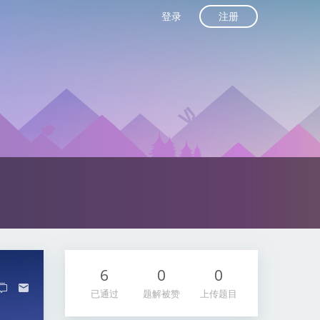
注册
登录
6
0
0
已通过
题解被赞
上传题目