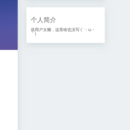
个人简介
该用户太懒，这里啥也没写 (´・ω・
｀)