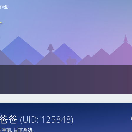
作业
你爸爸
(UID: 125848)
8 年前
, 目前离线.