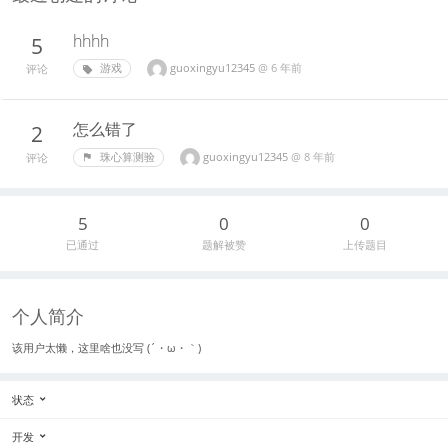
hhhh
5
guoxingyu12345
@
6 年前
游戏
评论
怎么错了
2
guoxingyu12345
@
8 年前
珠心算测验
评论
5
0
0
已通过
题解被赞
上传题目
个人简介
该用户太懒，这里啥也没写 (´・ω・｀)
状态
开发