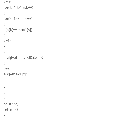
x=0;
for(k=1;k<=n;k++)
{
for(s=1;s<=n;s++)
{
if(a[k]==max1[s])
{
x=1;
}
}
if(a[j]+a[i]==a[k]&&x==0)
{
c++;
a[k]=max1[c];
}
}
}
}
cout<<c;
return 0;
}