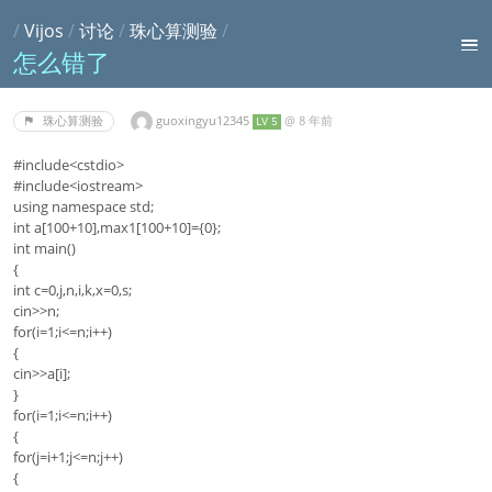
/
Vijos
/
讨论
/
珠心算测验
/
怎么错了
guoxingyu12345
@
8 年前
珠心算测验
LV 5
#include<cstdio>
#include<iostream>
using namespace std;
int a[100+10],max1[100+10]={0};
int main()
{
int c=0,j,n,i,k,x=0,s;
cin>>n;
for(i=1;i<=n;i++)
{
cin>>a[i];
}
for(i=1;i<=n;i++)
{
for(j=i+1;j<=n;j++)
{