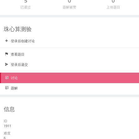
5
0
0
已通过
题解被赞
上传题目
珠心算测验
登录后创建讨论
查看题目
登录后递交
讨论
题解
信息
ID
1911
难度
6