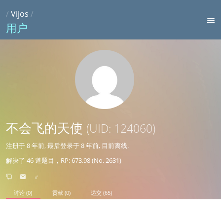
/
Vijos
/
用户
不会飞的天使
(UID: 124060)
注册于
8 年前
, 最后登录于
8 年前
, 目前离线.
解决了 46 道题目，RP: 673.98 (No. 2631)
♂
讨论 (0)
贡献 (0)
递交 (65)