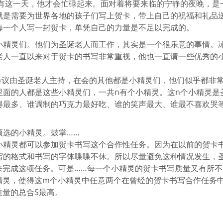
只有这一天，他才会忙碌起来。面对着将要来临的宁静的夜晚，是
就是需要为世界各地的孩子们写上贺卡，带上自己的祝福和礼品
每一个人写一封贺卡，单凭自己的力量是不足以完成的。
小精灵们。他们为圣诞老人而工作，其实是一个很乐意的事情。
老人一直以来对于贺卡的书写非常重视，他也一直请一些优秀的
，会议由圣诞老人主持，在会的其他都是小精灵们，他们似乎都非
里面的人都是这些小精灵们，一共n有个小精灵。这n个小精灵是
得最多、谁调制的巧克力最好吃、谁的笑声最大、谁最不喜欢哭
预选的小精灵。鼓掌……
小精灵都可以参加贺卡书写这个合作性任务。因为在以前的贺卡
写的格式和书写的字体喋喋不休。所以尽量避免这种情况发生，
精灵来完成这项任务。可是……每一个小精灵的贺卡书写质量又有所不
精灵，使得这m个小精灵中任意两个在曾经的贺卡书写合作任务
质量的总合S最高。