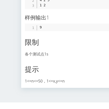
4 2 5

样例输出1
限制
各个测试点1s
提示
1<=n<=50，1<=x,y<=n