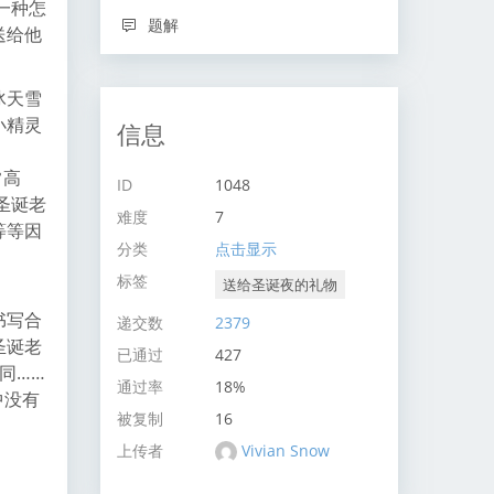
一种怎
题解
送给他
冰天雪
小精灵
信息
常高
ID
1048
圣诞老
难度
7
等等因
分类
点击显示
标签
送给圣诞夜的礼物
书写合
递交数
2379
圣诞老
已通过
427
同……
通过率
18%
中没有
被复制
16
上传者
Vivian Snow