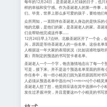
每年的12月24日，是圣诞老人忙碌的日子，也
样的幸福和安宁感。作为圣诞老人的第一件事，
们。毕竟，世界上那么多可爱的孩子，要给他们
众所周知，一直陪伴在圣诞老人身边的是快乐的
地的北极，是他们的家，是圣诞老人的家。圣诞
们去帮助他完成这件事……
12月24日早上7点钟。北极圣诞区开了一个会
兴，原因是等待圣诞老人的一份名单。这份名单
人根据这一年大家的表现状况（比如说谁吃饭吃
素）而制定的预选的书写贺卡者名单。
圣诞老人一个一个字，饱含激情地念出了每一个
可是，接下来。并不是这个预选名单里面的所有
作任务中，有一些小精灵们因为某些原因而对书
人必须从预选名单中选出m(1<=m<=n)个小
圣诞老人想了想，他觉得应该在其中选择m个小
发生过矛盾冲突，并且需要这m个小精灵的书写
格式