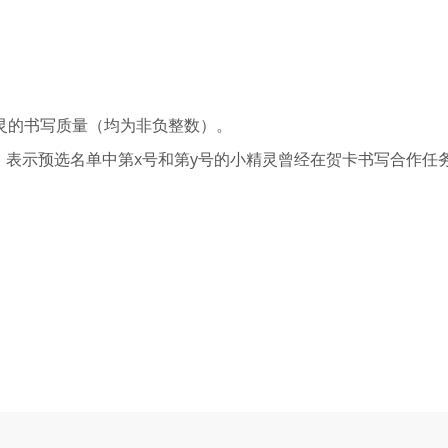
精灵的书写质量（均为非负整数）。
，表示预选名单中第x号和第y号的小精灵曾经在贺卡书写合作任