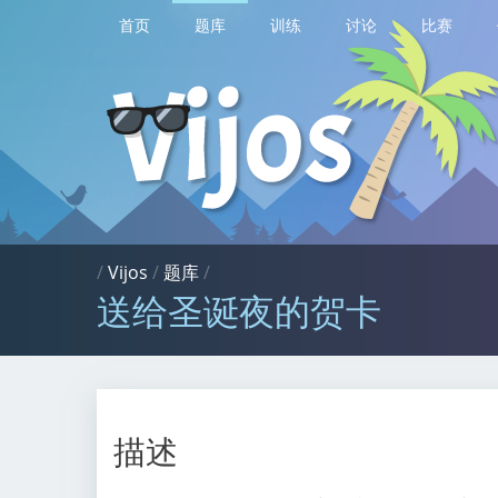
首页
题库
训练
讨论
比赛
/
Vijos
/
题库
/
送给圣诞夜的贺卡
描述