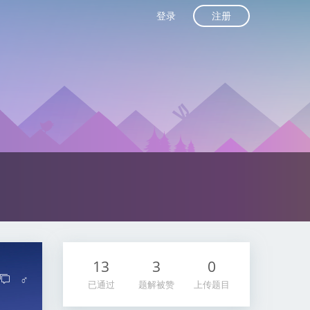
注册
登录
13
3
0
♂
已通过
题解被赞
上传题目