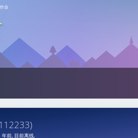
作业
 112233)
1 年前
, 目前离线.