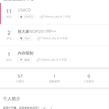
USACO
11
Silence_sky
@
7 年前
USACO
评论
祝大家NOIP2017RP++
2
Silence_sky
@
8 年前
Vijos
评论
内存限制
1
Silence_sky
@
9 年前
蚯蚓
评论
57
1
0
已通过
题解被赞
上传题目
个人简介
该用户不懒，但还是啥也没写 (´・ω・｀)