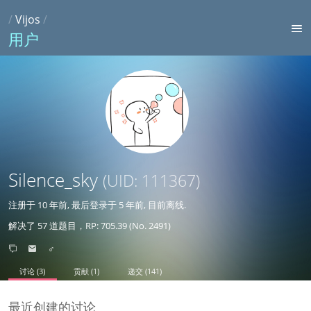
/
Vijos
/
用户
Silence_sky
(UID: 111367)
注册于
10 年前
, 最后登录于
5 年前
, 目前离线.
解决了 57 道题目，RP: 705.39 (No. 2491)
♂
讨论 (3)
贡献 (1)
递交 (141)
最近创建的讨论