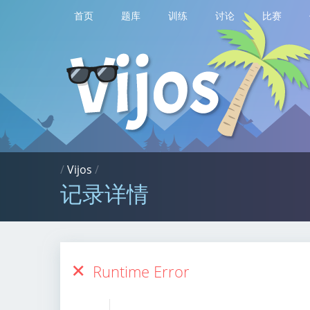
首页
题库
训练
讨论
比赛
/
Vijos
/
记录详情
Runtime Error