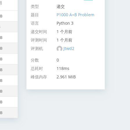
用
类型
递交
题目
P1000 A+B Problem
iB
语言
Python 3
B
递交时间
1 个月前
iB
评测时间
1 个月前
评测机
Jtwd2
iB
iB
分数
0
总耗时
118ms
iB
峰值内存
2.961 MiB
iB
iB
iB
iB