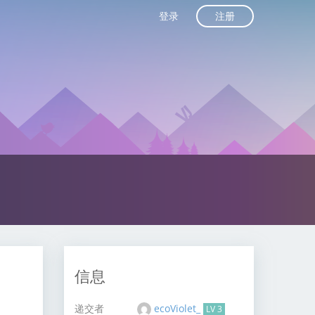
注册
登录
信息
递交者
ecoViolet_
LV 3