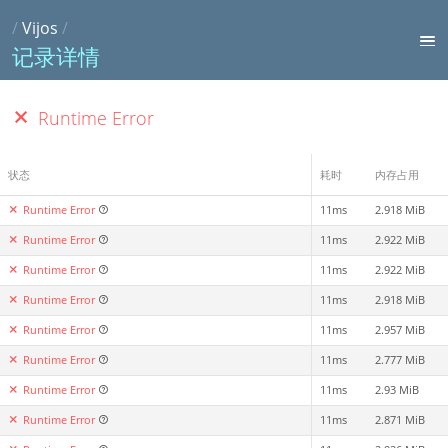
/
Vijos
/
记录详情
Runtime Error
状态
耗时
内存占用
Runtime Error
11ms
2.918 MiB
Runtime Error
11ms
2.922 MiB
Runtime Error
11ms
2.922 MiB
Runtime Error
11ms
2.918 MiB
Runtime Error
11ms
2.957 MiB
Runtime Error
11ms
2.777 MiB
Runtime Error
11ms
2.93 MiB
Runtime Error
11ms
2.871 MiB