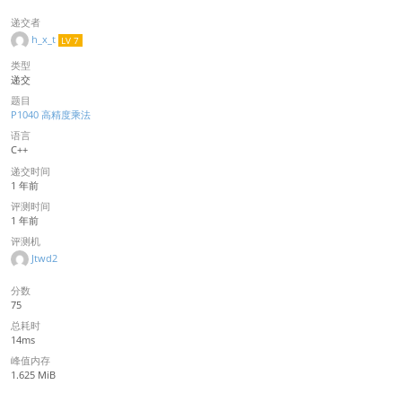
递交者
h_x_t
LV 7
类型
递交
题目
P1040 高精度乘法
语言
C++
递交时间
1 年前
评测时间
1 年前
评测机
Jtwd2
分数
75
总耗时
14ms
峰值内存
1.625 MiB