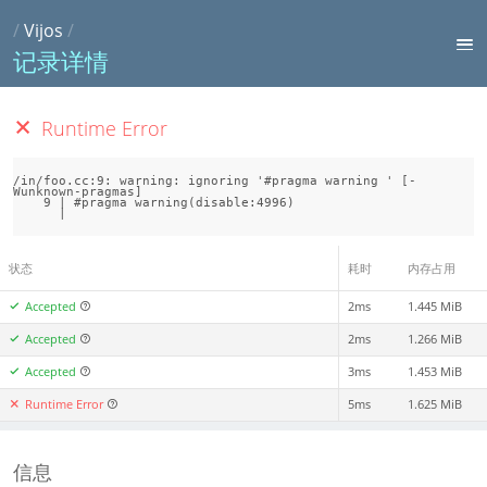
/
Vijos
/
记录详情
Runtime Error
/in/foo.cc:9: warning: ignoring '#pragma warning ' [-
Wunknown-pragmas]

    9 | #pragma warning(disable:4996)

状态
耗时
内存占用
Accepted
2ms
1.445 MiB
Accepted
2ms
1.266 MiB
Accepted
3ms
1.453 MiB
Runtime Error
5ms
1.625 MiB
信息