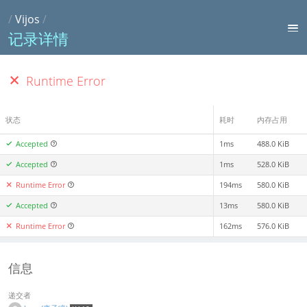
/
Vijos
/
记录详情
Runtime Error
状态
耗时
内存占用
Accepted
1ms
488.0 KiB
Accepted
1ms
528.0 KiB
Runtime Error
194ms
580.0 KiB
Accepted
13ms
580.0 KiB
Runtime Error
162ms
576.0 KiB
信息
递交者