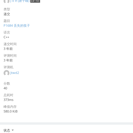
J o e (唐子瞳)
LV 10
类型
递交
题目
P1684 丢失的筷子
语言
C++
递交时间
3 年前
评测时间
3 年前
评测机
Jtwd2
分数
40
总耗时
373ms
峰值内存
580.0 KiB
状态