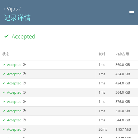
/
Vijos
/
记录详情
Accepted
状态
耗时
内存占用
Accepted
1ms
360.0 KiB
Accepted
1ms
424.0 KiB
Accepted
1ms
424.0 KiB
Accepted
1ms
364.0 KiB
Accepted
1ms
376.0 KiB
Accepted
1ms
376.0 KiB
Accepted
1ms
344.0 KiB
Accepted
20ms
1.957 MiB