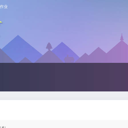
作业
#'
