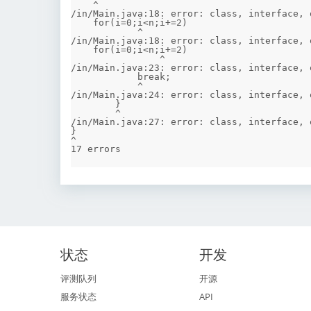
    ^

/in/Main.java:18: error: class, interface, 
    for(i=0;i<n;i+=2)

            ^

/in/Main.java:18: error: class, interface, 
    for(i=0;i<n;i+=2)

                ^

/in/Main.java:23: error: class, interface, 
            break;

            ^

/in/Main.java:24: error: class, interface, 
        }

        ^

/in/Main.java:27: error: class, interface, 
}

^

状态
开发
评测队列
开源
服务状态
API