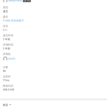
deepinseas
LV 10
类型
递交
题目
P1684 丢失的筷子
语言
C++
递交时间
5 年前
评测时间
5 年前
评测机
Jtwd2
分数
80
总耗时
77ms
峰值内存
308.0 KiB
状态