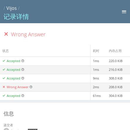
/
Vijos
/
记录详情
Wrong Answer
状态
耗时
内存占用
Accepted
1ms
220.0 KiB
Accepted
1ms
216.0 KiB
Accepted
9ms
308.0 KiB
Wrong Answer
2ms
208.0 KiB
Accepted
61ms
304.0 KiB
信息
递交者