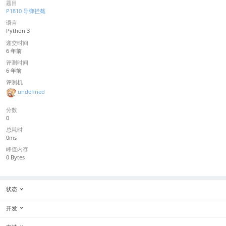
题目
P1810 导弹拦截
语言
Python 3
递交时间
6 年前
评测时间
6 年前
评测机
undefined
分数
0
总耗时
0ms
峰值内存
0 Bytes
状态
开发