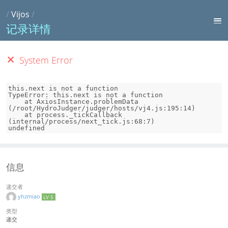
/
Vijos
/
记录详情
System Error
this.next is not a function

TypeError: this.next is not a function

    at AxiosInstance.problemData 
(/root/HydroJudger/judger/hosts/vj4.js:195:14)

    at process._tickCallback 
(internal/process/next_tick.js:68:7)

undefined
信息
递交者
yhzmiao
LV 5
类型
递交