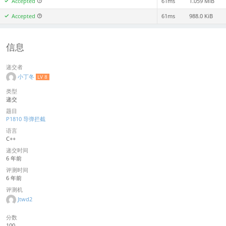
Accepted
61ms
1.059 MiB
Accepted
61ms
988.0 KiB
信息
递交者
小丁冬
LV 8
类型
递交
题目
P1810 导弹拦截
语言
C++
递交时间
6 年前
评测时间
6 年前
评测机
Jtwd2
分数
100