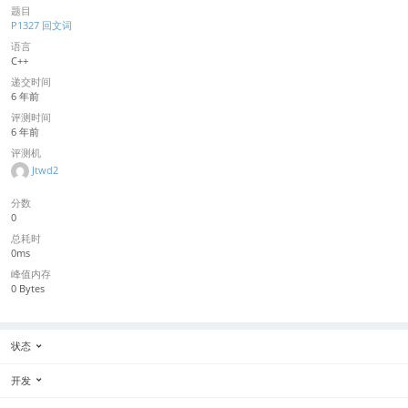
题目
P1327 回文词
语言
C++
递交时间
6 年前
评测时间
6 年前
评测机
Jtwd2
分数
0
总耗时
0ms
峰值内存
0 Bytes
状态
开发