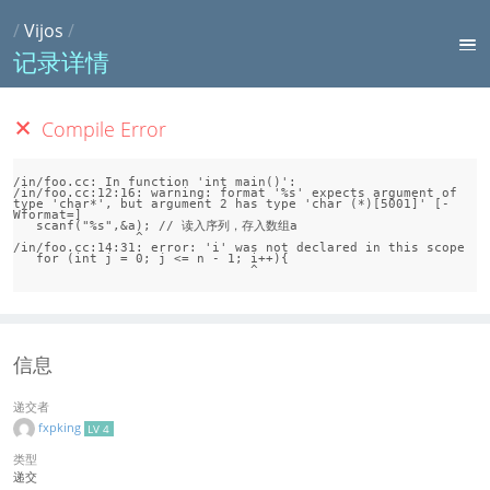
/
Vijos
/
记录详情
Compile Error
/in/foo.cc: In function 'int main()':

/in/foo.cc:12:16: warning: format '%s' expects argument of 
type 'char*', but argument 2 has type 'char (*)[5001]' [-
Wformat=]

   scanf("%s",&a); // 读入序列，存入数组a

                ^

/in/foo.cc:14:31: error: 'i' was not declared in this scope

   for (int j = 0; j <= n - 1; i++){

信息
递交者
fxpking
LV 4
类型
递交