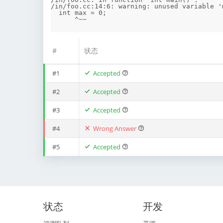
/in/foo.cc:14:6: warning: unused variable '
  int max = 0;

#
状态
#1
Accepted
#2
Accepted
#3
Accepted
#4
Wrong Answer
#5
Accepted
状态
开发