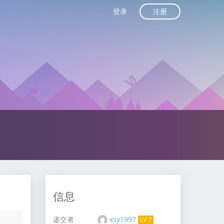
注册
登录
信息
递交者
xsy1997
LV 7