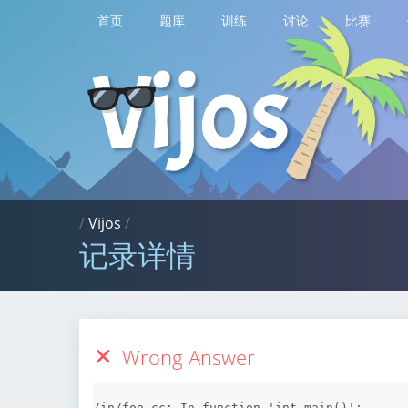
首页
题库
训练
讨论
比赛
/
Vijos
/
记录详情
Wrong Answer
/in/foo.cc: In function 'int main()':
