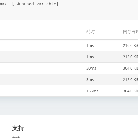
max' [-Wunused-variable]

耗时
内存占
1ms
216.0 Ki
1ms
212.0 Ki
30ms
304.0 Ki
3ms
212.0 Ki
156ms
304.0 Ki
支持