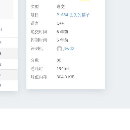
类型
递交
题目
P1684 丢失的筷子
语言
C++
用
递交时间
6 年前
评测时间
6 年前
B
评测机
Jtwd2
B
分数
80
B
总耗时
194ms
B
峰值内存
304.0 KiB
B