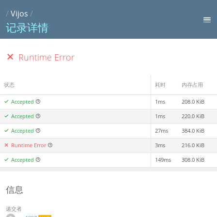
/
Vijos
/
记录详情
Runtime Error
状态
耗时
内存占用
Accepted
1ms
208.0 KiB
Accepted
1ms
220.0 KiB
Accepted
27ms
384.0 KiB
Runtime Error
3ms
216.0 KiB
Accepted
149ms
308.0 KiB
信息
递交者