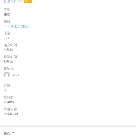
xsy1997
LV 7
类型
递交
题目
P1684 丢失的筷子
语言
C++
递交时间
6 年前
评测时间
6 年前
评测机
Jtwd2
分数
80
总耗时
184ms
峰值内存
384.0 KiB
状态